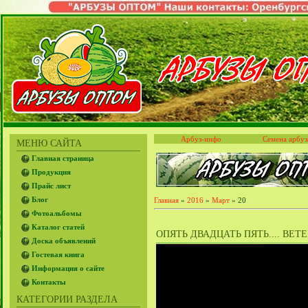
Арбуз-инфо
Семена арбуз
МЕНЮ САЙТА
Главная страница
Продукция
Прайс лист
Блог
Главная
»
2016
»
Март
»
20
Фотоальбомы
Каталог статей
ОПЯТЬ ДВАДЦАТЬ ПЯТЬ.... ВЕТ
Доска объявлений
Гостевая книга
Информация о сайте
Контакты
КАТЕГОРИИ РАЗДЕЛА