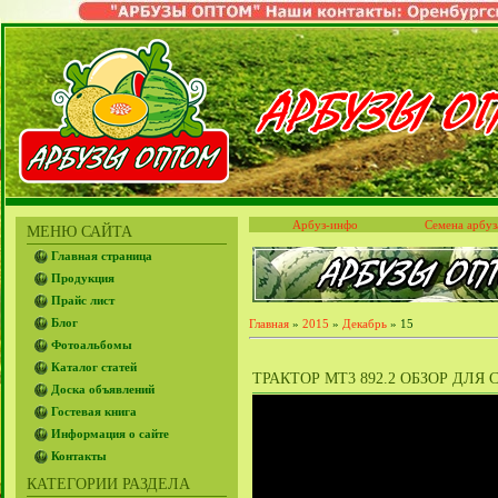
Арбуз-инфо
Семена арбуз
МЕНЮ САЙТА
Главная страница
Продукция
Прайс лист
Блог
Главная
»
2015
»
Декабрь
»
15
Фотоальбомы
Каталог статей
ТРАКТОР МТ3 892.2 ОБЗОР ДЛЯ
Доска объявлений
Гостевая книга
Информация о сайте
Контакты
КАТЕГОРИИ РАЗДЕЛА