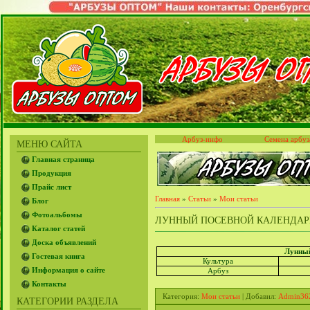
Арбуз-инфо
Семена арбуз
МЕНЮ САЙТА
Главная страница
Продукция
Прайс лист
Главная
»
Статьи
»
Мои статьи
Блог
Фотоальбомы
ЛУННЫЙ ПОСЕВНОЙ КАЛЕНДАРЬ 
Каталог статей
Доска объявлений
Лунный
Гостевая книга
Культура
Информация о сайте
Арбуз
Контакты
Категория
:
Мои статьи
|
Добавил
:
Admin36
КАТЕГОРИИ РАЗДЕЛА