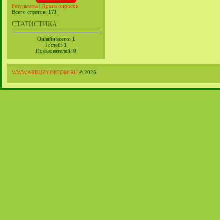
Результаты
|
Архив опросов
Всего ответов:
173
СТАТИСТИКА
Онлайн всего:
1
Гостей:
1
Пользователей:
0
WWW.ARBUZYOPTOM.RU
© 2026