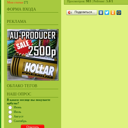
Просмотров
:
983
|
Рейтинг
:
5.0
/
1
Мои статьи
[7]
ФОРМА ВХОДА
Поделиться…
РЕКЛАМА
ОБЛАКО ТЕГОВ
НАШ ОПРОС
В каком месяце вы покупаете
арбузы?
Июнь
Июль
Август
Сентябрь