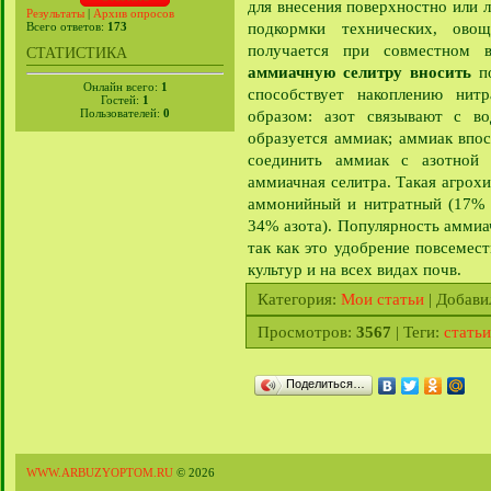
для внесения поверхностно или л
Результаты
|
Архив опросов
подкормки технических, ово
Всего ответов:
173
получается при совместном
СТАТИСТИКА
аммиачную селитру вносить
по
Онлайн всего:
1
способствует накоплению нит
Гостей:
1
Пользователей:
0
образом: азот связывают с во
образуется аммиак; аммиак впос
соединить аммиак с азотной 
аммиачная селитра. Такая агрохи
аммонийный и нитратный (17% 
34% азота). Популярность аммиа
так как это удобрение повсемест
культур и на всех видах почв.
Категория
:
Мои статьи
|
Добави
Просмотров
:
3567
|
Теги
:
статьи
Поделиться…
WWW.ARBUZYOPTOM.RU
© 2026