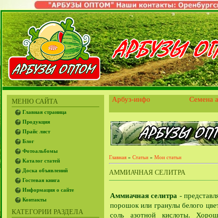
Арбуз-инфо
Семена а
МЕНЮ САЙТА
Главная страница
Продукция
Прайс лист
Блог
Фотоальбомы
Главная
»
Статьи
»
Мои статьи
Каталог статей
Доска объявлений
АММИАЧНАЯ СЕЛИТРА
Гостевая книга
Информация о сайте
Аммиачная селитра
- представл
Контакты
порошок или гранулы белого цве
КАТЕГОРИИ РАЗДЕЛА
соль азотной кислоты. Хорош