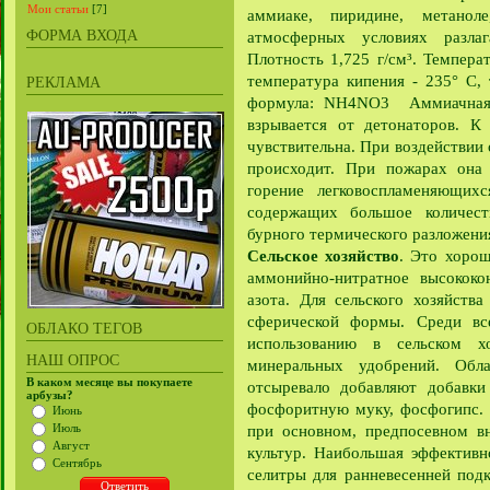
Мои статьи
[7]
аммиаке, пиридине, метанол
ФОРМА ВХОДА
атмосферных условиях разлаг
Плотность 1,725 г/см³. Температ
температура кипения - 235° C,
РЕКЛАМА
формула: NH4NO3 Аммиачная с
взрывается от детонаторов. К 
чувствительна. При воздействии 
происходит. При пожарах она р
горение легковоспламеняющих
содержащих большое количест
бурного термического разложения
Сельское хозяйство
. Это хоро
аммонийно-нитратное высококо
азота. Для сельского хозяйств
сферической формы. Среди вс
ОБЛАКО ТЕГОВ
использованию в сельском х
НАШ ОПРОС
минеральных удобрений. Обл
В каком месяце вы покупаете
отсыревало добавляют добавки
арбузы?
фосфоритную муку, фосфогипс. 
Июнь
Июль
при основном, предпосевном вн
Август
культур. Наибольшая эффективн
Сентябрь
селитры для ранневесенней под