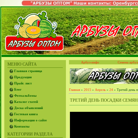
Арбуз-инфо
Семена арбуз
МЕНЮ САЙТА
Главная страница
Продукция
Прайс лист
Блог
Главная
»
2015
»
Апрель
»
24
» Третий день п
Фотоальбомы
ТРЕТИЙ ДЕНЬ ПОСАДКИ СЕМЯН В
Каталог статей
Доска объявлений
Гостевая книга
Информация о сайте
Контакты
КАТЕГОРИИ РАЗДЕЛА