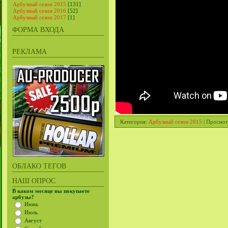
Арбузный сезон 2015
[131]
Арбузный сезон 2016
[52]
Арбузный сезон 2017
[1]
ФОРМА ВХОДА
РЕКЛАМА
Категория
:
Арбузный сезон 2015
|
Просмот
ОБЛАКО ТЕГОВ
НАШ ОПРОС
В каком месяце вы покупаете
арбузы?
Июнь
Июль
Август