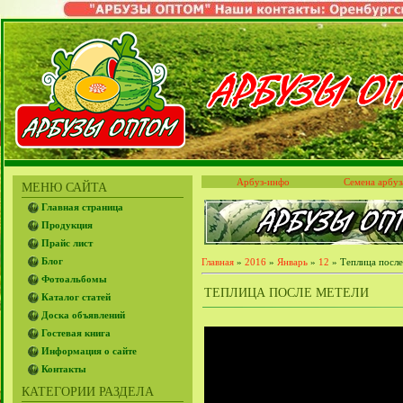
Арбуз-инфо
Семена арбуз
МЕНЮ САЙТА
Главная страница
Продукция
Прайс лист
Блог
Главная
»
2016
»
Январь
»
12
» Теплица после
Фотоальбомы
ТЕПЛИЦА ПОСЛЕ МЕТЕЛИ
Каталог статей
Доска объявлений
Гостевая книга
Информация о сайте
Контакты
КАТЕГОРИИ РАЗДЕЛА