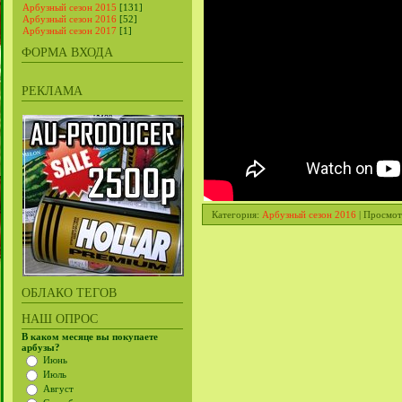
Арбузный сезон 2015
[131]
Арбузный сезон 2016
[52]
Арбузный сезон 2017
[1]
ФОРМА ВХОДА
РЕКЛАМА
Категория
:
Арбузный сезон 2016
|
Просмот
ОБЛАКО ТЕГОВ
НАШ ОПРОС
В каком месяце вы покупаете
арбузы?
Июнь
Июль
Август