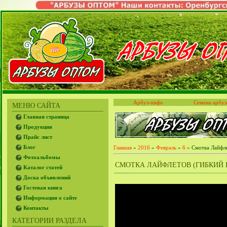
Арбуз-инфо
Семена арбуз
МЕНЮ САЙТА
Главная страница
Продукция
Прайс лист
Блог
Главная
»
2016
»
Февраль
»
6
» Смотка Лайфле
Фотоальбомы
СМОТКА ЛАЙФЛЕТОВ (ГИБКИЙ 
Каталог статей
Доска объявлений
Гостевая книга
Информация о сайте
Контакты
КАТЕГОРИИ РАЗДЕЛА