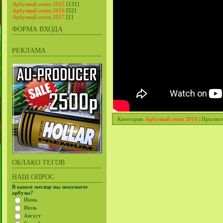
Арбузный сезон 2015
[131]
Арбузный сезон 2016
[52]
Арбузный сезон 2017
[1]
ФОРМА ВХОДА
РЕКЛАМА
Категория
:
Арбузный сезон 2016
|
Просмот
ОБЛАКО ТЕГОВ
НАШ ОПРОС
В каком месяце вы покупаете
арбузы?
Июнь
Июль
Август