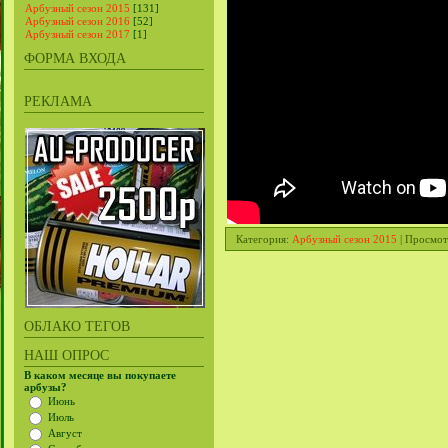
Арбузный сезон 2015
[131]
Арбузный сезон 2016
[52]
Арбузный сезон 2017
[1]
ФОРМА ВХОДА
РЕКЛАМА
Категория
:
Арбузный сезон 2015
|
Просмот
ОБЛАКО ТЕГОВ
НАШ ОПРОС
В каком месяце вы покупаете
арбузы?
Июнь
Июль
Август