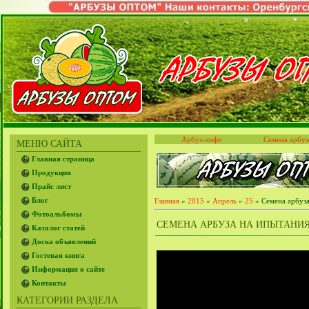
Арбуз-инфо
Семена арбуз
МЕНЮ САЙТА
Главная страница
Продукция
Прайс лист
Блог
Главная
»
2015
»
Апрель
»
25
» Семена арбуз
Фотоальбомы
СЕМЕНА АРБУЗА НА ИПЫТАНИЯ
Каталог статей
Доска объявлений
Гостевая книга
Информация о сайте
Контакты
КАТЕГОРИИ РАЗДЕЛА