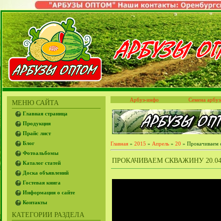
Арбуз-инфо
Семена арбуз
МЕНЮ САЙТА
Главная страница
Продукция
Прайс лист
Блог
Главная
»
2015
»
Апрель
»
20
» Прокачиваем 
Фотоальбомы
ПРОКАЧИВАЕМ СКВАЖИНУ 20.04
Каталог статей
Доска объявлений
Гостевая книга
Информация о сайте
Контакты
КАТЕГОРИИ РАЗДЕЛА