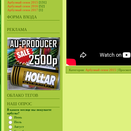
Арбузный сезон 2015
[131]
Арбузный сезон 2016
[52]
Арбузный сезон 2017
[1]
ФОРМА ВХОДА
РЕКЛАМА
Категория
:
Арбузный сезон 2015
|
Просмот
ОБЛАКО ТЕГОВ
НАШ ОПРОС
В каком месяце вы покупаете
арбузы?
Июнь
Июль
Август