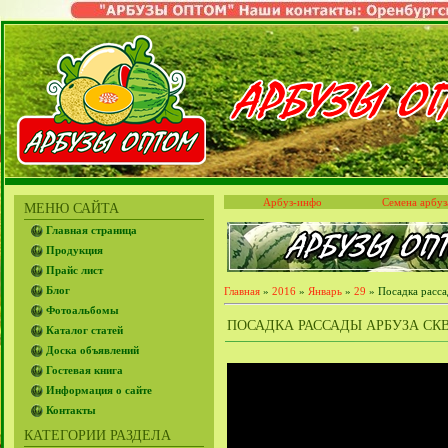
Арбуз-инфо
Семена арбуз
МЕНЮ САЙТА
Главная страница
Продукция
Прайс лист
Блог
Главная
»
2016
»
Январь
»
29
» Посадка рассад
Фотоальбомы
ПОСАДКА РАССАДЫ АРБУЗА СКВ
Каталог статей
Доска объявлений
Гостевая книга
Информация о сайте
Контакты
КАТЕГОРИИ РАЗДЕЛА