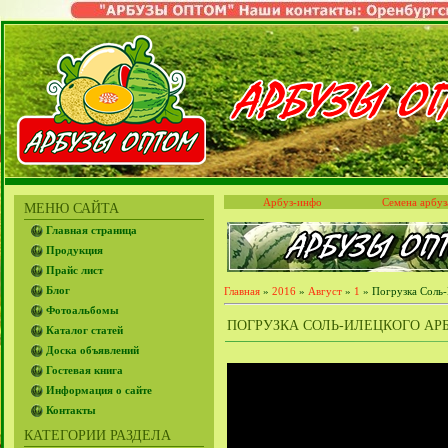
Арбуз-инфо
Семена арбуз
МЕНЮ САЙТА
Главная страница
Продукция
Прайс лист
Блог
Главная
»
2016
»
Август
»
1
» Погрузка Соль-
Фотоальбомы
ПОГРУЗКА СОЛЬ-ИЛЕЦКОГО АРБУ
Каталог статей
Доска объявлений
Гостевая книга
Информация о сайте
Контакты
КАТЕГОРИИ РАЗДЕЛА