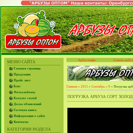
Арбуз-инфо
Семена арбуз
МЕНЮ САЙТА
Главная страница
Продукция
Прайс лист
Блог
Главная
»
2015
»
Сентябрь
»
9
» Погрузка арб
Фотоальбомы
ПОГРУЗКА АРБУЗА СОРТ ХОЛО
Каталог статей
Доска объявлений
Гостевая книга
Информация о сайте
Контакты
КАТЕГОРИИ РАЗДЕЛА