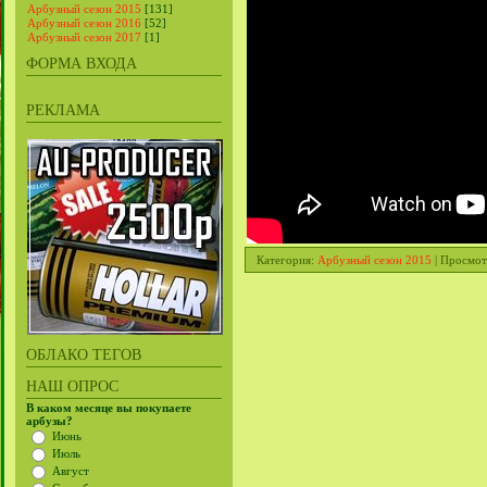
Арбузный сезон 2015
[131]
Арбузный сезон 2016
[52]
Арбузный сезон 2017
[1]
ФОРМА ВХОДА
РЕКЛАМА
Категория
:
Арбузный сезон 2015
|
Просмот
ОБЛАКО ТЕГОВ
НАШ ОПРОС
В каком месяце вы покупаете
арбузы?
Июнь
Июль
Август