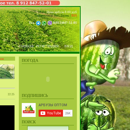
Пятница, 07.08.2026, 08:04
Цена арбуза 8.00 руб
Приветствую Вас
,
Гость
|
RSS
Тел.
8(912)847-52-01
ГЛАВНАЯ
РЕГИСТРАЦИЯ
ВХОД
том
ПОГОДА
22:25
ПОДПИШИСЬ
ПОИСК