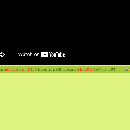
ия
:
Арбузный сезон 2015
|
Просмотров
: 908 |
Добавил
:
Admin3620
|
Рейтинг
:
5.0
/
1