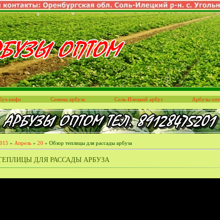
буз-инфо
Семена арбуза
Соль-Илецкий арбуз
Арбузы оп
015
»
Апрель
»
20
» Обзор теплицы для рассады арбуза
ТЕПЛИЦЫ ДЛЯ РАССАДЫ АРБУЗА