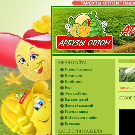
Ар
МЕНЮ САЙТА
Главная страница
Продукция
Прайс лист
Блог
Главная
»
2
Фотоальбомы
ОБЗОР 
Каталог статей
Доска объявлений
Гостевая книга
Информация о сайте
Контакты
КАТЕГОРИИ РАЗДЕЛА