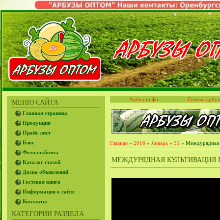
Арбуз-инфо
Семена арбуз
МЕНЮ САЙТА
Главная страница
Продукция
Прайс лист
Блог
Главная
»
2016
»
Январь
»
31
» Междурядная к
Фотоальбомы
МЕЖДУРЯДНАЯ КУЛЬТИВАЦИЯ П
Каталог статей
Доска объявлений
Гостевая книга
Информация о сайте
Контакты
КАТЕГОРИИ РАЗДЕЛА