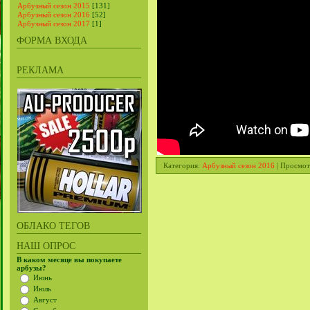
Арбузный сезон 2015
[131]
Арбузный сезон 2016
[52]
Арбузный сезон 2017
[1]
ФОРМА ВХОДА
РЕКЛАМА
Категория
:
Арбузный сезон 2016
|
Просмот
ОБЛАКО ТЕГОВ
НАШ ОПРОС
В каком месяце вы покупаете
арбузы?
Июнь
Июль
Август