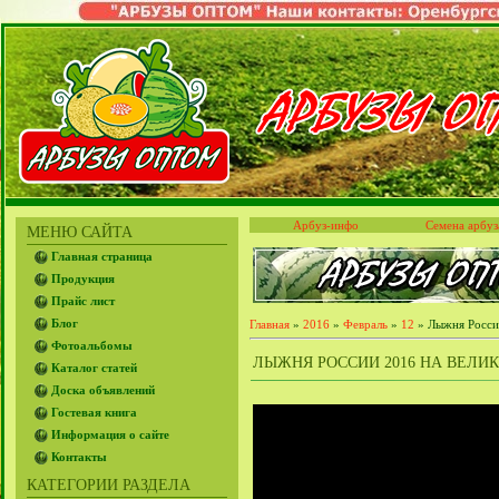
Арбуз-инфо
Семена арбуз
МЕНЮ САЙТА
Главная страница
Продукция
Прайс лист
Блог
Главная
»
2016
»
Февраль
»
12
» Лыжня России
Фотоальбомы
ЛЫЖНЯ РОССИИ 2016 НА ВЕЛИ
Каталог статей
Доска объявлений
Гостевая книга
Информация о сайте
Контакты
КАТЕГОРИИ РАЗДЕЛА