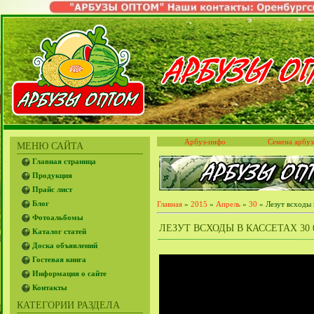
Арбуз-инфо
Семена арбуз
МЕНЮ САЙТА
Главная страница
Продукция
Прайс лист
Блог
Главная
»
2015
»
Апрель
»
30
» Лезут всходы 
Фотоальбомы
ЛЕЗУТ ВСХОДЫ В КАССЕТАХ 30 0
Каталог статей
Доска объявлений
Гостевая книга
Информация о сайте
Контакты
КАТЕГОРИИ РАЗДЕЛА