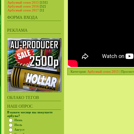
Арбузный сезон 2015
[131]
Арбузный сезон 2016
[52]
Арбузный сезон 2017
[1]
ФОРМА ВХОДА
РЕКЛАМА
Категория
:
Арбузный сезон 2015
|
Просмот
ОБЛАКО ТЕГОВ
НАШ ОПРОС
В каком месяце вы покупаете
арбузы?
Июнь
Июль
Август