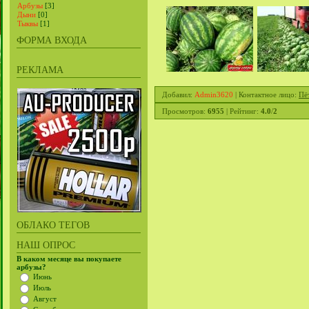
Арбузы
[3]
Дыни
[0]
Тыквы
[1]
ФОРМА ВХОДА
РЕКЛАМА
Добавил
:
Admin3620
|
Контактное лицо
:
Пё
Просмотров
:
6955
|
Рейтинг
:
4.0
/
2
ОБЛАКО ТЕГОВ
НАШ ОПРОС
В каком месяце вы покупаете
арбузы?
Июнь
Июль
Август