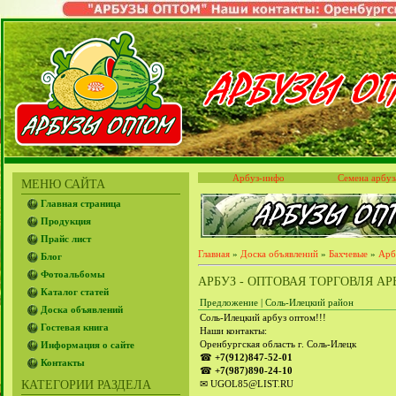
Арбуз-инфо
Семена арбуз
МЕНЮ САЙТА
Главная страница
Продукция
Прайс лист
Главная
»
Доска объявлений
»
Бахчевые
»
Арб
Блог
Фотоальбомы
АРБУЗ - ОПТОВАЯ ТОРГОВЛЯ А
Каталог статей
Предложение | Соль-Илецкий район
Доска объявлений
Соль-Илецкий арбуз оптом!!!
Гостевая книга
Наши контакты:
Оренбургская область г. Соль-Илецк
Информация о сайте
☎
+7(912)847-52-01
Контакты
☎
+7(987)890-24-10
КАТЕГОРИИ РАЗДЕЛА
✉ UGOL85@LIST.RU