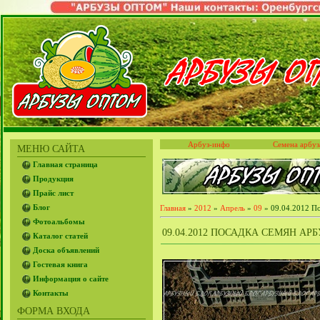
Арбуз-инфо
Семена арбуз
МЕНЮ САЙТА
Главная страница
Продукция
Прайс лист
Блог
Главная
»
2012
»
Апрель
»
09
» 09.04.2012 По
Фотоальбомы
09.04.2012 ПОСАДКА СЕМЯН АР
Каталог статей
Доска объявлений
Гостевая книга
Информация о сайте
Контакты
ФОРМА ВХОДА