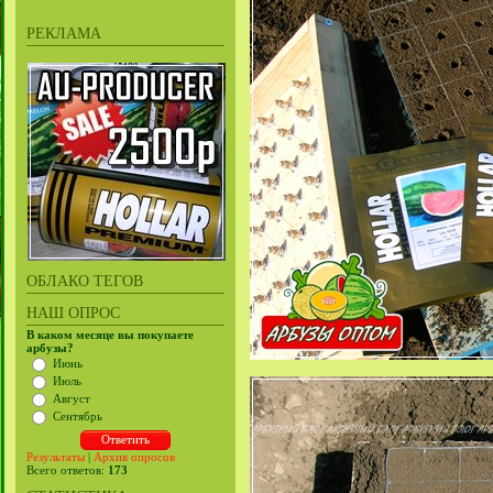
РЕКЛАМА
ОБЛАКО ТЕГОВ
НАШ ОПРОС
В каком месяце вы покупаете
арбузы?
Июнь
Июль
Август
Сентябрь
Результаты
|
Архив опросов
Всего ответов:
173