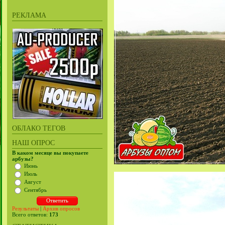
РЕКЛАМА
ОБЛАКО ТЕГОВ
НАШ ОПРОС
В каком месяце вы покупаете
арбузы?
Июнь
Июль
Август
Сентябрь
Результаты
|
Архив опросов
Всего ответов:
173