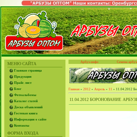
Арбуз-инфо
Семена арбуз
МЕНЮ САЙТА
Главная страница
Продукция
Прайс лист
Блог
Главная
»
2012
»
Апрель
»
11
» 11.04.2012 Бо
Фотоальбомы
11.04.2012 БОРОНОВАНИЕ АРБУ
Каталог статей
Доска объявлений
Гостевая книга
Информация о сайте
Контакты
ФОРМА ВХОДА