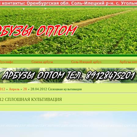
буз-инфо
Семена арбуза
Соль-Илецкий арбуз
Арбузы оп
012
»
Апрель
»
28
» 28.04.2012 Сплошная культивация
2012 СПЛОШНАЯ КУЛЬТИВАЦИЯ