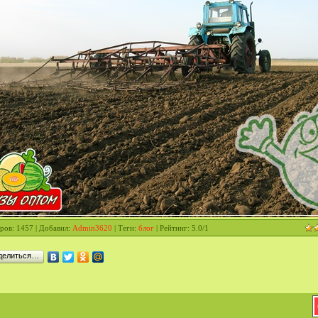
ров
: 1457 |
Добавил
:
Admin3620
|
Теги
:
блог
|
Рейтинг
:
5.0
/
1
делиться…