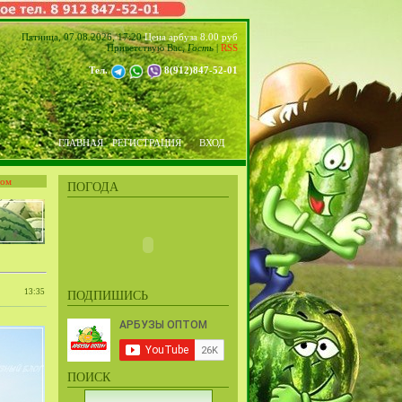
Пятница, 07.08.2026, 17:20
Цена арбуза 8.00 руб
Приветствую Вас
,
Гость
|
RSS
Тел.
8(912)847-52-01
ГЛАВНАЯ
РЕГИСТРАЦИЯ
ВХОД
том
ПОГОДА
13:35
ПОДПИШИСЬ
ПОИСК