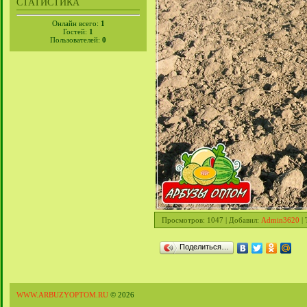
СТАТИСТИКА
Онлайн всего:
1
Гостей:
1
Пользователей:
0
Просмотров
: 1047 |
Добавил
:
Admin3620
|
Поделиться…
WWW.ARBUZYOPTOM.RU
© 2026