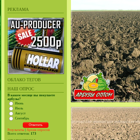
РЕКЛАМА
ОБЛАКО ТЕГОВ
НАШ ОПРОС
В каком месяце вы покупаете
арбузы?
Июнь
Июль
Август
Сентябрь
Результаты
|
Архив опросов
Всего ответов:
173