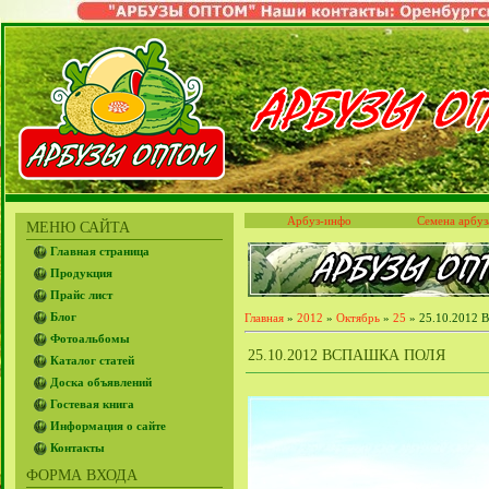
Арбуз-инфо
Семена арбуз
МЕНЮ САЙТА
Главная страница
Продукция
Прайс лист
Блог
Главная
»
2012
»
Октябрь
»
25
» 25.10.2012 В
Фотоальбомы
25.10.2012 ВСПАШКА ПОЛЯ
Каталог статей
Доска объявлений
Гостевая книга
Информация о сайте
Контакты
ФОРМА ВХОДА