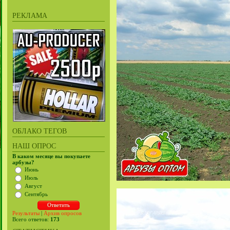
РЕКЛАМА
ОБЛАКО ТЕГОВ
НАШ ОПРОС
В каком месяце вы покупаете
арбузы?
Июнь
Июль
Август
Сентябрь
Результаты
|
Архив опросов
Всего ответов:
173