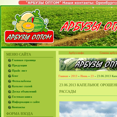
Арбуз-инфо
Семена арбуз
МЕНЮ САЙТА
Главная страница
Продукция
Прайс лист
Блог
Главная
»
2013
»
Июнь
»
23
» 23.06.2013 Кап
Фотоальбомы
23.06.2013 КАПЕЛЬНОЕ ОРОШЕ
Каталог статей
РАССАДЫ
Доска объявлений
Гостевая книга
Информация о сайте
Контакты
ФОРМА ВХОДА