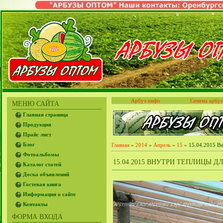
Арбуз-инфо
Семена арбуз
МЕНЮ САЙТА
Главная страница
Продукция
Прайс лист
Блог
Главная
»
2014
»
Апрель
»
15
» 15.04.2015 Вн
Фотоальбомы
15.04.2015 ВНУТРИ ТЕПЛИЦЫ Д
Каталог статей
Доска объявлений
Гостевая книга
Информация о сайте
Контакты
ФОРМА ВХОДА