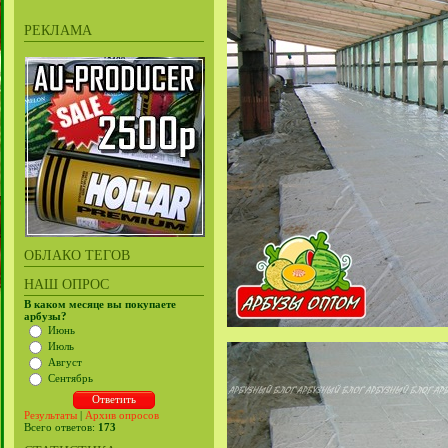
РЕКЛАМА
ОБЛАКО ТЕГОВ
НАШ ОПРОС
В каком месяце вы покупаете
арбузы?
Июнь
Июль
Август
Сентябрь
Результаты
|
Архив опросов
Всего ответов:
173