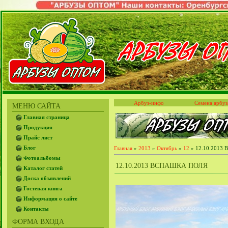
Арбуз-инфо
Семена арбуз
МЕНЮ САЙТА
Главная страница
Продукция
Прайс лист
Блог
Главная
»
2013
»
Октябрь
»
12
» 12.10.2013 В
Фотоальбомы
12.10.2013 ВСПАШКА ПОЛЯ
Каталог статей
Доска объявлений
Гостевая книга
Информация о сайте
Контакты
ФОРМА ВХОДА