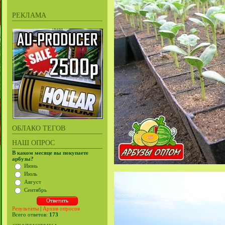
РЕКЛАМА
ОБЛАКО ТЕГОВ
НАШ ОПРОС
В каком месяце вы покупаете
арбузы?
Июнь
Июль
Август
Сентябрь
Результаты
|
Архив опросов
Всего ответов:
173