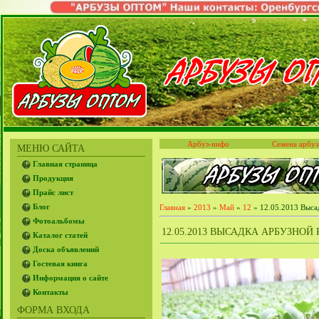
Арбуз-инфо
Семена арбуз
МЕНЮ САЙТА
Главная страница
Продукция
Прайс лист
Блог
Главная
»
2013
»
Май
»
12
» 12.05.2013 Высад
Фотоальбомы
12.05.2013 ВЫСАДКА АРБУЗНОЙ
Каталог статей
Доска объявлений
Гостевая книга
Информация о сайте
Контакты
ФОРМА ВХОДА