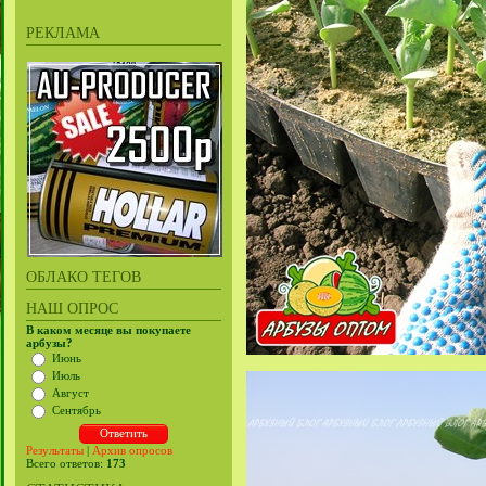
РЕКЛАМА
ОБЛАКО ТЕГОВ
НАШ ОПРОС
В каком месяце вы покупаете
арбузы?
Июнь
Июль
Август
Сентябрь
Результаты
|
Архив опросов
Всего ответов:
173