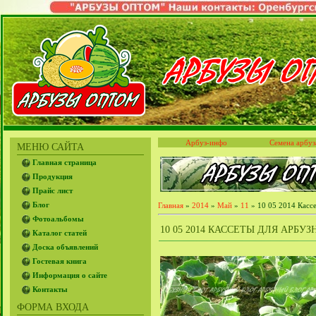
Арбуз-инфо
Семена арбуз
МЕНЮ САЙТА
Главная страница
Продукция
Прайс лист
Блог
Главная
»
2014
»
Май
»
11
» 10 05 2014 Касс
Фотоальбомы
10 05 2014 КАССЕТЫ ДЛЯ АРБУ
Каталог статей
Доска объявлений
Гостевая книга
Информация о сайте
Контакты
ФОРМА ВХОДА