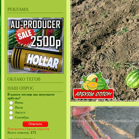
РЕКЛАМА
ОБЛАКО ТЕГОВ
НАШ ОПРОС
В каком месяце вы покупаете
арбузы?
Июнь
Июль
Август
Сентябрь
Результаты
|
Архив опросов
Всего ответов:
173