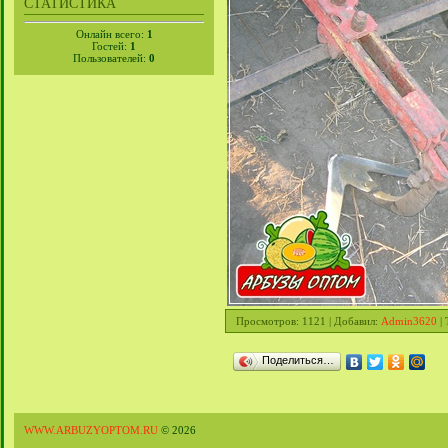
СТАТИСТИКА
Онлайн всего:
1
Гостей:
1
Пользователей:
0
Просмотров
: 1121 |
Добавил
:
Admin3620
|
Поделиться…
WWW.ARBUZYOPTOM.RU
© 2026