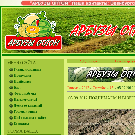
Арбуз-инфо
Семена арбуз
МЕНЮ САЙТА
Главная страница
Продукция
Прайс лист
Блог
Главная
»
2012
»
Сентябрь
»
05
» 05.09.2012 
Фотоальбомы
05.09.2012 ПОДНИМАЕМ И РАЗ
Каталог статей
Доска объявлений
Гостевая книга
Информация о сайте
Контакты
ФОРМА ВХОДА