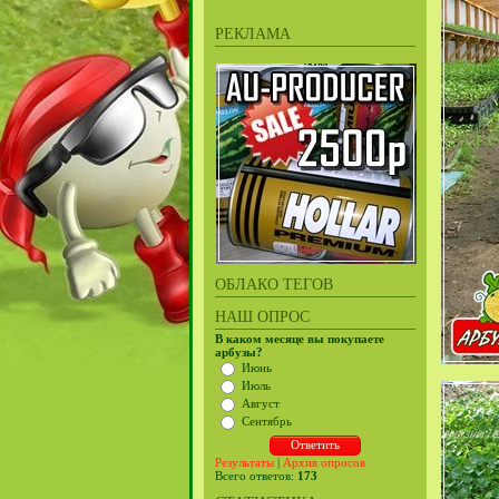
РЕКЛАМА
ОБЛАКО ТЕГОВ
НАШ ОПРОС
В каком месяце вы покупаете
арбузы?
Июнь
Июль
Август
Сентябрь
Результаты
|
Архив опросов
Всего ответов:
173