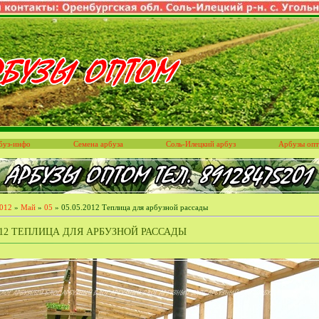
буз-инфо
Семена арбуза
Соль-Илецкий арбуз
Арбузы оп
012
»
Май
»
05
» 05.05.2012 Теплица для арбузной рассады
2012 ТЕПЛИЦА ДЛЯ АРБУЗНОЙ РАССАДЫ