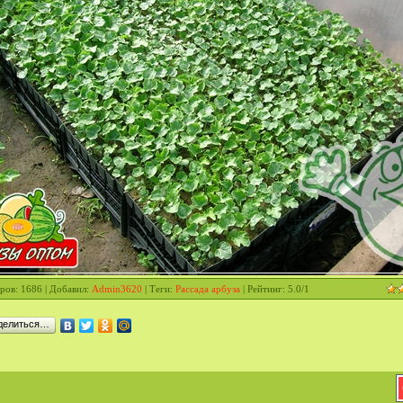
ров
: 1686 |
Добавил
:
Admin3620
|
Теги
:
Рассада арбуза
|
Рейтинг
:
5.0
/
1
делиться…