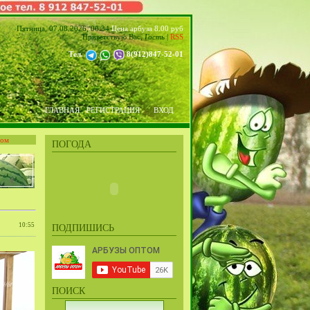
Пятница, 07.08.2026, 00:34
Цена арбуза 8.00 руб
Приветствую Вас
,
Гость
|
RSS
Тел.
8(912)847-52-01
ГЛАВНАЯ
РЕГИСТРАЦИЯ
ВХОД
том
ПОГОДА
10:55
ПОДПИШИСЬ
ПОИСК