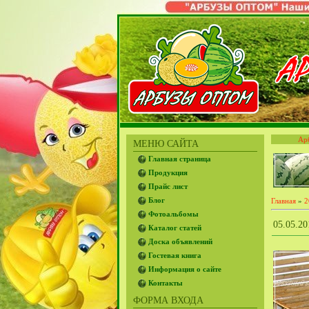
Ар
МЕНЮ САЙТА
Главная страница
Продукция
Прайс лист
Блог
Главная
»
2
Фотоальбомы
05.05.
Каталог статей
Доска объявлений
Гостевая книга
Информация о сайте
Контакты
ФОРМА ВХОДА