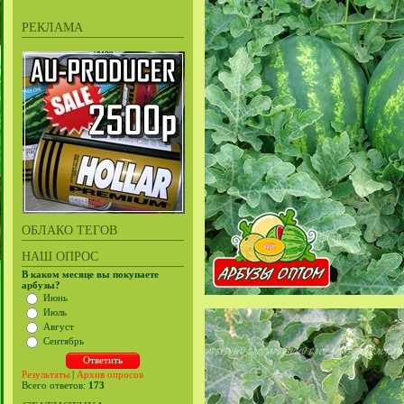
РЕКЛАМА
ОБЛАКО ТЕГОВ
НАШ ОПРОС
В каком месяце вы покупаете
арбузы?
Июнь
Июль
Август
Сентябрь
Результаты
|
Архив опросов
Всего ответов:
173