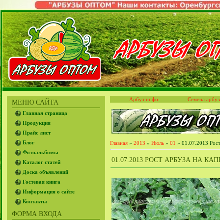
Арбуз-инфо
Семена арбуз
МЕНЮ САЙТА
Главная страница
Продукция
Прайс лист
Блог
Главная
»
2013
»
Июль
»
01
» 01.07.2013 Рост
Фотоальбомы
01.07.2013 РОСТ АРБУЗА НА К
Каталог статей
Доска объявлений
Гостевая книга
Информация о сайте
Контакты
ФОРМА ВХОДА