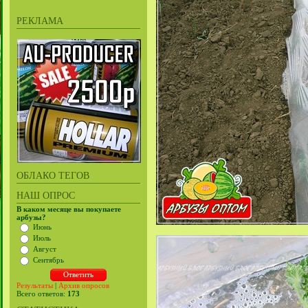
РЕКЛАМА
ОБЛАКО ТЕГОВ
НАШ ОПРОС
В каком месяце вы покупаете
арбузы?
Июнь
Июль
Август
Сентябрь
Результаты
|
Архив опросов
Всего ответов:
173