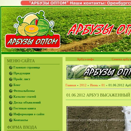
Арбуз-инфо
Семена арбуз
МЕНЮ САЙТА
Главная страница
Продукция
Прайс лист
Блог
Главная
»
2012
»
Июнь
»
01
» 01.06.2012 Арб
Фотоальбомы
01.06.2012 АРБУЗ ВЫСАЖЕННЫ
Каталог статей
Доска объявлений
Гостевая книга
Информация о сайте
Контакты
ФОРМА ВХОДА