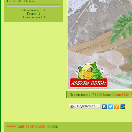
СТАТИСТИКА
Онлайн всего:
1
Гостей:
1
Пользователей:
0
Просмотров
: 1474 |
Добавил
:
Admin3620
|
Поделиться…
WWW.ARBUZYOPTOM.RU
© 2026